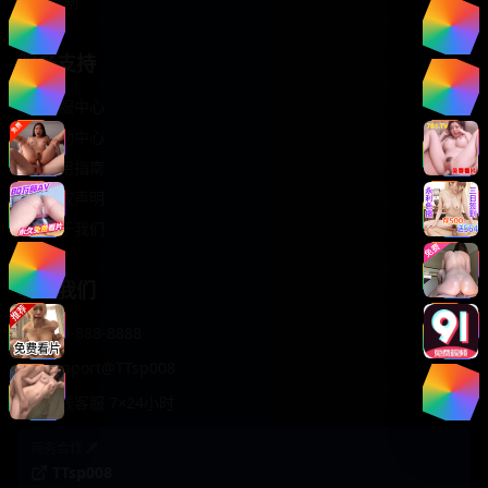
轻松喜剧
服务支持
客服中心
帮助中心
使用指南
版权声明
关于我们
联系我们
400-888-8888
support@TTsp008
在线客服 7×24小时
商务合作✈️
TTsp008